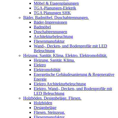
Möbel & Etagenplanungen
TGA-Planungen-Elektrik
TGA Planungen SHK
Bäder. Badmöbel. Duschabtrennungen.
Bäder-Impressionen
Badmöbel
Duschabtrennungen
Architekturbeleuchtung
Fliesenmanufaktur
Wand-, Decken- und Bodenprofile mit LED
Beleuchtung
Heizung. Sanitär. Klima. Elektro. Elektromobilität.
Heizung. Sanitär. Klima.
Elektro
Elektromobilität
Energetische Gebäudesanierung & Regenerative
Energie
Elektro Architekturbeleuchtung
Elektro. Wand-, Decken- und Bodenprofile mit
LED Beleuchtung
Holzböden. Designbeläge. Fliesen.
Holzböden
Designbeläge
Fliesen. Steinzeug.
Fliesenmanufaktur