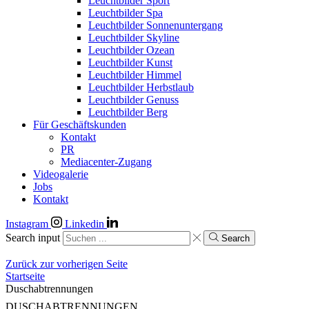
Leuchtbilder Sport
Leuchtbilder Spa
Leuchtbilder Sonnenuntergang
Leuchtbilder Skyline
Leuchtbilder Ozean
Leuchtbilder Kunst
Leuchtbilder Himmel
Leuchtbilder Herbstlaub
Leuchtbilder Genuss
Leuchtbilder Berg
Für Geschäftskunden
Kontakt
PR
Mediacenter-Zugang
Videogalerie
Jobs
Kontakt
Instagram
Linkedin
Search input
Search
Zurück zur vorherigen Seite
Startseite
Duschabtrennungen
DUSCHABTRENNUNGEN