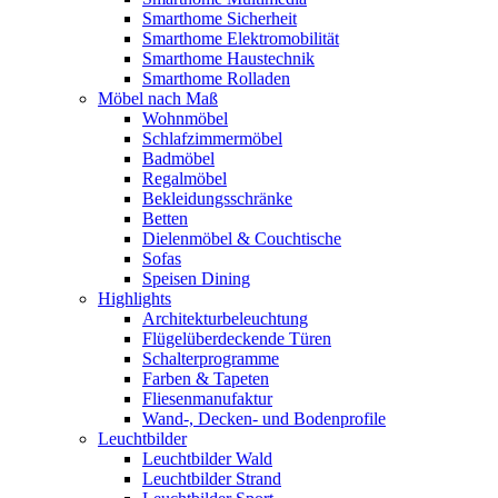
Smarthome Sicherheit
Smarthome Elektromobilität
Smarthome Haustechnik
Smarthome Rolladen
Möbel nach Maß
Wohnmöbel
Schlafzimmermöbel
Badmöbel
Regalmöbel
Bekleidungsschränke
Betten
Dielenmöbel & Couchtische
Sofas
Speisen Dining
Highlights
Architekturbeleuchtung
Flügelüberdeckende Türen
Schalterprogramme
Farben & Tapeten
Fliesenmanufaktur
Wand-, Decken- und Bodenprofile
Leuchtbilder
Leuchtbilder Wald
Leuchtbilder Strand