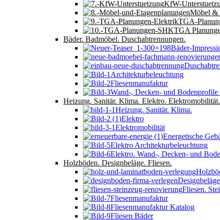
KfW-Unterstuetz
Möbel &
TGA-Planung
TGA Planung
Bäder. Badmöbel. Duschabtrennungen.
Bäder-Impressi
Duschabtr
Architekturbeleuchtung
Fliesenmanufaktur
Wand-, Decken- und Bodenprofile
Heizung. Sanitär. Klima. Elektro. Elektromobilität.
Heizung. Sanitär. Klima.
Elektro
Elektromobilität
Energetische Geb
Elektro Architekturbeleuchtung
Elektro. Wand-, Decken- und Bode
Holzböden. Designbeläge. Fliesen.
Holzbö
Designbeläge
Fliesen. Ste
Fliesenmanufaktur
Fliesenmanufaktur Katalog
Fliesen Bäder