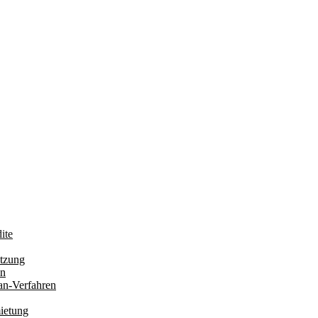
ite
tzung
en
an-Verfahren
ietung