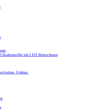
r
g
ung.
d Bodenprofile mit LED Beleuchtung
Ausbau. Umbau.
it
k