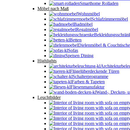
Smarthome Rolladen
Möbel nach Maß
Wohnmöbel
Schlafzimmermöbel
Badmöbel
Regalmöbel
Bekleidungsschrän
Betten
Dielenmöbel & Couchtische
Sofas
Speisen Dining
Highlights
Architekturbele
Flügelüberdeckende Türen
Schalterprogramme
Farben & Tapeten
Fliesenmanufaktur
Wand-, Decken- u
Leuchtbilder