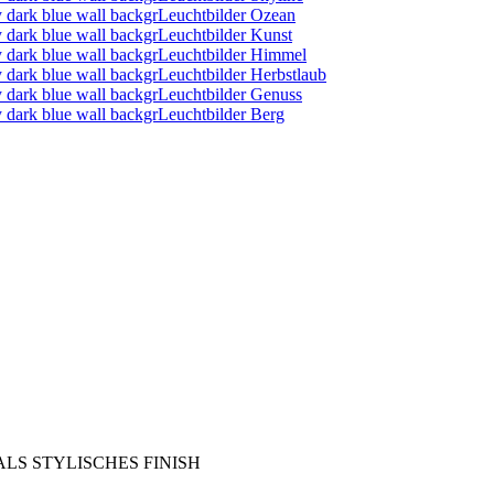
Leuchtbilder Ozean
Leuchtbilder Kunst
Leuchtbilder Himmel
Leuchtbilder Herbstlaub
Leuchtbilder Genuss
Leuchtbilder Berg
LS STYLISCHES FINISH