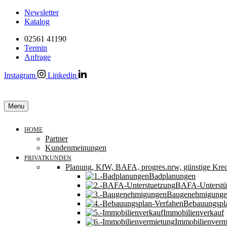
Newsletter
Katalog
02561 41190
Termin
Anfrage
Instagram
Linkedin
Menu
HOME
Partner
Kundenmeinungen
PRIVATKUNDEN
Planung, KfW, BAFA, progres.nrw, günstige Kred
Badplanungen
BAFA-Unterstü
Baugenehmigung
Bebauungspl
Immobilienverkauf
Immobilienverm