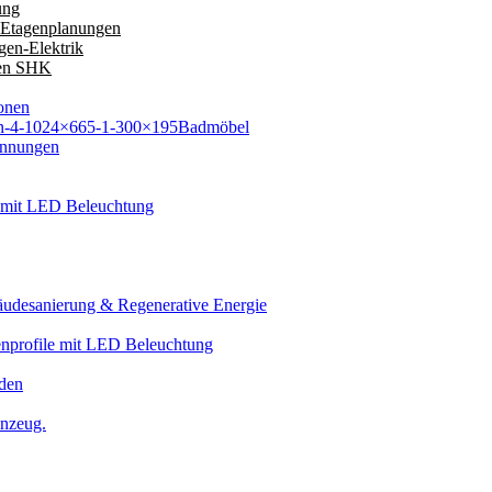
ung
 Etagenplanungen
en-Elektrik
en SHK
onen
Badmöbel
ennungen
 mit LED Beleuchtung
äudesanierung & Regenerative Energie
nprofile mit LED Beleuchtung
den
inzeug.