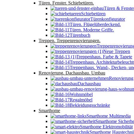
Türen. Fenster. Schiebetüren.
Türen & Fenste
Schiebetüren
Türenkonfigurator
Türen. Flügelüberdeckend.
Türen. Moderne Griffe.
Türenbuch
Treppen. Treppenrenovierungen.
Treppenrenovierun
Neue Treppen
Treppenhaus. Farbe & Tapete
Treppenhaus. Architekturbeleucht
Treppenhaus. Wand-, Decken- un
Renovierung. Dachausbau. Umbau
Renovierung
Dachausbau
Wohnmöbel
Regalmöbel
Bekleidungsschränke
Smarthome
Smarthome Multimedia
Smarthome Sicherhe
Smarthome Elektromobilität
Smarthome Haustechni