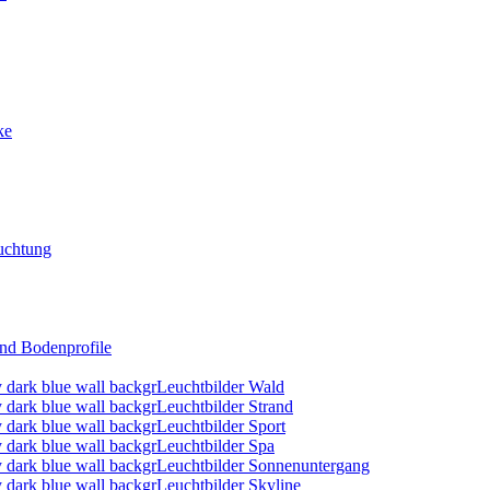
ke
uchtung
nd Bodenprofile
Leuchtbilder Wald
Leuchtbilder Strand
Leuchtbilder Sport
Leuchtbilder Spa
Leuchtbilder Sonnenuntergang
Leuchtbilder Skyline